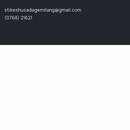
stikeshusadagemilang@gmail.com
(0768) 21621