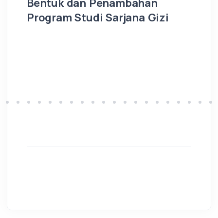
Bentuk dan Penambahan
J
Program Studi Sarjana Gizi
LO
2021-09-03 23:54:25