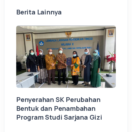
Berita Lainnya
Penyerahan SK Perubahan
S
Bentuk dan Penambahan
J
Program Studi Sarjana Gizi
LO
2021-09-03 23:54:25